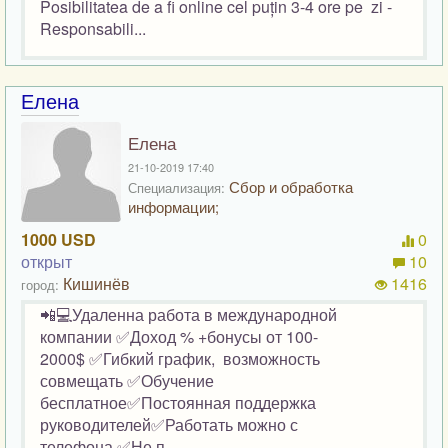
Posibilitatea de a fi online cel puțin 3-4 ore pe zi -
Responsabili...
Елена
Елена
21-10-2019 17:40
Сбор и обработка
Специализация:
информации;
1000 USD
0
открыт
10
Кишинёв
1416
город:
📲💻Удаленна работа в международной
компании ✅Доход % +бонусы от 100-
2000$ ✅Гибкий график, возможность
совмещать ✅Обучение
бесплатное✅Постоянная поддержка
руководителей✅Работать можно с
телефона ✅Не п...