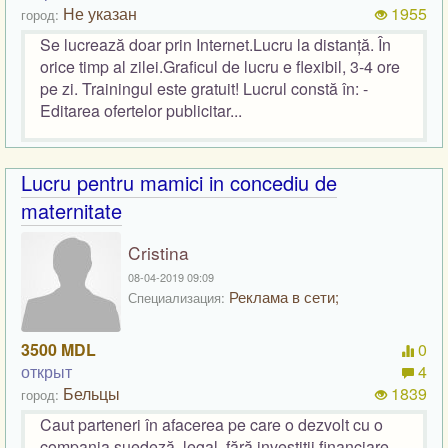
Не указан
1955
город:
Se lucrează doar prin Internet.Lucru la distanță. În
orice timp al zilei.Graficul de lucru e flexibil, 3-4 ore
pe zi. Trainingul este gratuit! Lucrul constă în: -
Editarea ofertelor publicitar...
Lucru pentru mamici in concediu de
maternitate
Cristina
08-04-2019 09:09
Реклама в сети;
Специализация:
3500 MDL
0
открыт
4
Бельцы
1839
город:
Caut parteneri în afacerea pe care o dezvolt cu o
compania suedeză, legal, fără investiții financiare.